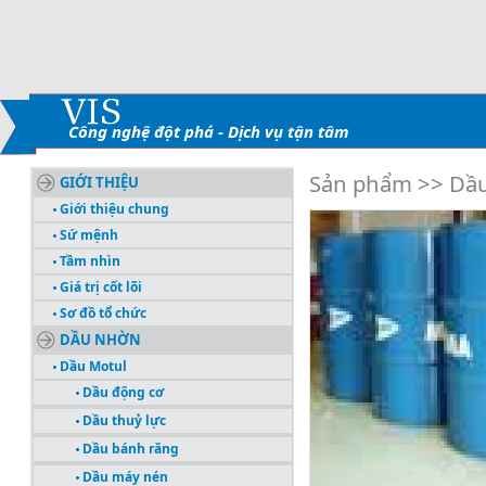
Công nghệ đột phá - Dịch vụ tận tâm
Sản phẩm >> Dầu
GIỚI THIỆU
Giới thiệu chung
Sứ mệnh
Tầm nhìn
Giá trị cốt lõi
Sơ đồ tổ chức
DẦU NHỜN
Dầu Motul
Dầu động cơ
Dầu thuỷ lực
Dầu bánh răng
Dầu máy nén