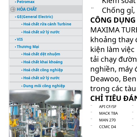
¨ Kiểm soát 
Petromax
¨ Chống gỉ, 
HÓA CHẤT
GE(General Electric)
CÔNG DỤNG
Hoá chất rửa cánh Turbine
MAXIMA TURBO
Hoá chất xử lý nước
khoảng thay đ
VIS
Thương Mại
kiện làm việc
Hoá chất dệt nhuộm
tải chạy đườ
Hoá chất khai khoáng
nghiền, máy đ
Hoá chất công nghiệp
Deawoo, Benl
Hoá chất xử lý nước
Dung môi công nghiệp
trong các tàu 
CÔNG TRÌNH TIÊU BIỂU
CHỈ TIÊU ĐÁ
¨ API CF/SF
¨ 
¨ MACK T8A
¨ 
¨ MAN 270
¨
¨ CCMC D4
¨ 