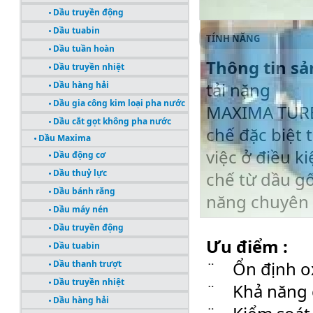
Dầu truyền động
Dầu tuabin
TÍNH NĂNG
Dầu tuần hoàn
Thông tin sả
Dầu truyền nhiệt
tải nặng
Dầu hàng hải
Dầu gia công kim loại pha nước
MAXIMA TURBO
Dầu cắt gọt không pha nước
chế đặc biệt 
Dầu Maxima
việc ở điều 
Dầu động cơ
Dầu thuỷ lực
chế từ dầu gố
Dầu bánh răng
năng chuyên
Dầu máy nén
Dầu truyền động
Ưu điểm :
Dầu tuabin
¨ Ổn định ox
Dầu thanh trượt
Dầu truyền nhiệt
¨ Khả năng c
Dầu hàng hải