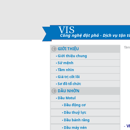
Công nghệ đột phá - Dịch vụ tận 
Tầm
GIỚI THIỆU
Giới thiệu chung
Sứ mệnh
Tầm nhìn
Giá trị cốt lõi
Sơ đồ tổ chức
DẦU NHỜN
Dầu Motul
Dầu động cơ
Dầu thuỷ lực
Dầu bánh răng
-
V
Dầu máy nén