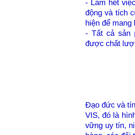
- Làm hết việ
động và tích c
hiện để mang l
- Tất cả sản
được chất lượn
Đạo đức và tín
VIS, đó là hìn
vững uy tín, n