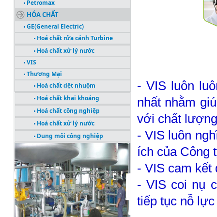
Petromax
HÓA CHẤT
GE(General Electric)
Hoá chất rửa cánh Turbine
Hoá chất xử lý nước
VIS
Thương Mại
- VIS luôn luô
Hoá chất dệt nhuộm
Hoá chất khai khoáng
nhất nhằm gi
Hoá chất công nghiệp
với chất lượng 
Hoá chất xử lý nước
- VIS luôn ngh
Dung môi công nghiệp
CÔNG TRÌNH TIÊU BIỂU
ích của Công t
- VIS cam kết
- VIS coi nụ 
tiếp tục nỗ lự