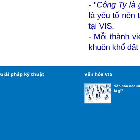
- "
Công Ty là 
là yếu tố nền 
tại VIS.
- Mỗi thành v
khuôn khổ đặt 
Giải pháp kỹ thuật
Văn hóa VIS
Văn hóa doanh
là gì?