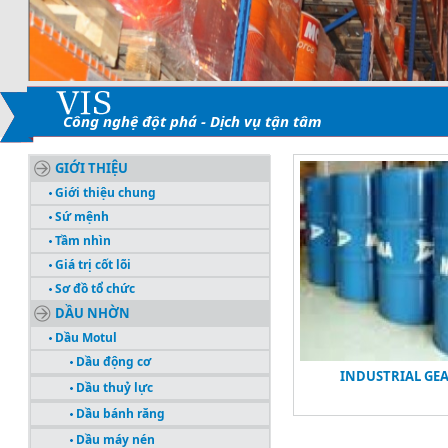
Công nghệ đột phá - Dịch vụ tận tâm
GIỚI THIỆU
Giới thiệu chung
Sứ mệnh
Tầm nhìn
Giá trị cốt lõi
Sơ đồ tổ chức
DẦU NHỜN
Dầu Motul
Dầu động cơ
INDUSTRIAL GEA
Dầu thuỷ lực
Dầu bánh răng
Dầu máy nén