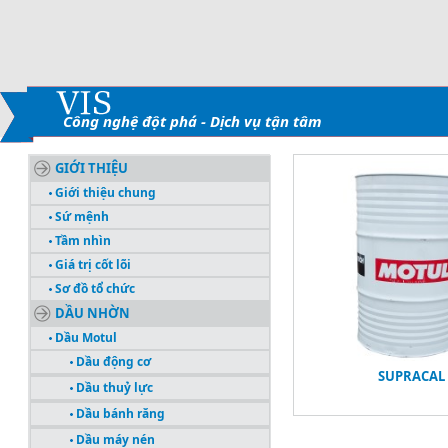
Công nghệ đột phá - Dịch vụ tận tâm
GIỚI THIỆU
Giới thiệu chung
Sứ mệnh
Tầm nhìn
Giá trị cốt lõi
Sơ đồ tổ chức
DẦU NHỜN
Dầu Motul
Dầu động cơ
SUPRACAL
Dầu thuỷ lực
Dầu bánh răng
Dầu máy nén