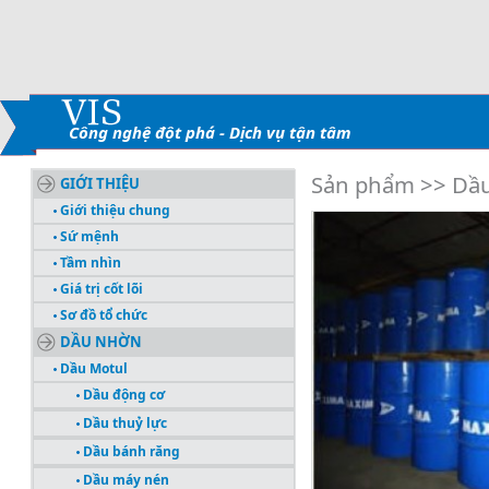
Công nghệ đột phá - Dịch vụ tận tâm
Sản phẩm >> Dầu
GIỚI THIỆU
Giới thiệu chung
Sứ mệnh
Tầm nhìn
Giá trị cốt lõi
Sơ đồ tổ chức
DẦU NHỜN
Dầu Motul
Dầu động cơ
Dầu thuỷ lực
Dầu bánh răng
Dầu máy nén