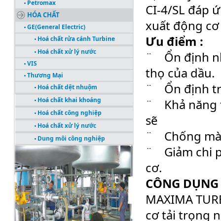
Petromax
CI-4/SL đáp ứ
HÓA CHẤT
xuất động cơ
GE(General Electric)
Ưu điểm :
Hoá chất rửa cánh Turbine
Hoá chất xử lý nước
¨ Ổn định nhi
VIS
thọ của dầu.
Thương Mại
¨ Ổn định trư
Hoá chất dệt nhuộm
Hoá chất khai khoáng
¨ Khả năng t
Hoá chất công nghiệp
sẽ
Hoá chất xử lý nước
¨ Chống mài 
Dung môi công nghiệp
¨ Giảm chi p
CÔNG TRÌNH TIÊU BIỂU
cơ.
CÔNG DỤNG
MAXIMA TURBO
cơ tải trọng 