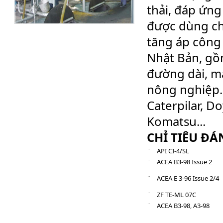
thải, đáp ứng
được dùng cho
tăng áp công 
Nhật Bản, gồm
đường dài, m
nông nghiệp..
Caterpilar, D
Komatsu...
CHỈ TIÊU ĐÁ
¨ API CI-4/SL
¨ ACEA B3-98 Issue 2
¨ ACEA E 3-96 Issue 2/4
¨ ZF TE-ML 07C
¨ ACEA B3-98, A3-98