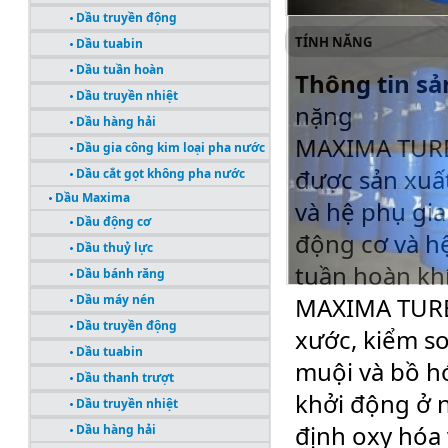
Dầu truyền động
TÍNH NĂNG
Dầu tuabin
Dầu tuần hoàn
Thông tin sả
Dầu truyền nhiệt
nặng
Dầu hàng hải
MAXIMA TURB
Dầu gia công kim loại pha nước
được sản xuất
Dầu cắt gọt không pha nước
Dầu Maxima
và hệ phụ g
Dầu động cơ
động cơ và hệ
Dầu thuỷ lực
tuần hoàn khí
Dầu bánh răng
MAXIMA TURBO
Dầu máy nén
Dầu truyền động
xước, kiểm so
Dầu tuabin
muội và bồ h
Dầu thanh trượt
khởi động ở n
Dầu truyền nhiệt
định oxy hóa
Dầu hàng hải