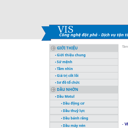
Công nghệ đột phá - Dịch vụ tận 
Tầm
GIỚI THIỆU
Giới thiệu chung
Sứ mệnh
Tầm nhìn
Giá trị cốt lõi
Sơ đồ tổ chức
DẦU NHỜN
Dầu Motul
Dầu động cơ
Dầu thuỷ lực
Dầu bánh răng
-
V
Dầu máy nén