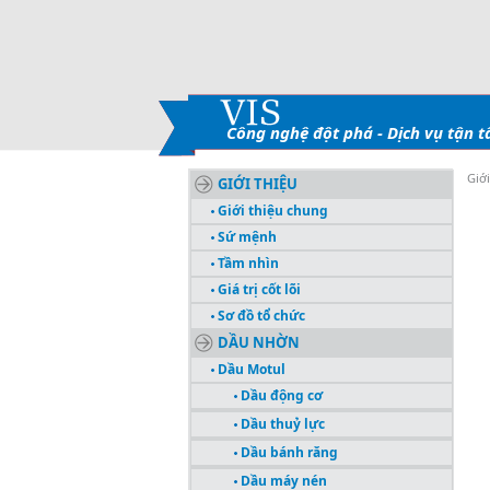
Công nghệ đột phá - Dịch vụ tận 
Giớ
GIỚI THIỆU
Giới thiệu chung
Sứ mệnh
Tầm nhìn
Giá trị cốt lõi
Sơ đồ tổ chức
DẦU NHỜN
Dầu Motul
Dầu động cơ
Dầu thuỷ lực
Dầu bánh răng
Dầu máy nén