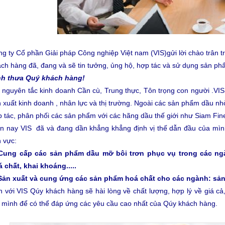
g ty Cổ phần Giải pháp Công nghiệp Việt nam (VIS)gửi lời chào trân t
ch hàng đã, đang và sẽ tin tưởng, ủng hộ, hợp tác và sử dụng sản ph
nh thưa Quý khách hàng!
 nguyên tắc kinh doanh Cần cù, Trung thực, Tôn trọng con người .VI
 xuất kinh doanh , nhân lực và thị trường. Ngoài các sản phẩm dầu nhờ
 tác, phân phối các sản phẩm với các hãng dầu thế giới như Siam Fin
n nay VIS đã và đang dần khẳng khẳng định vị thế dẫn đầu của mình 
h vực:
 Cung cấp các sản phẩm dầu mỡ bôi trơn phục vụ trong các ngàn
 chất, khai khoáng.....
 Sản xuất và cung ứng các sản phẩm hoá chất cho các ngành: sản
 với VIS Qúy khách hàng sẽ hài lòng về chất lượng, hợp lý về giá cả
 mình để có thể đáp ứng các yêu cầu cao nhất của Qúy khách hàng.