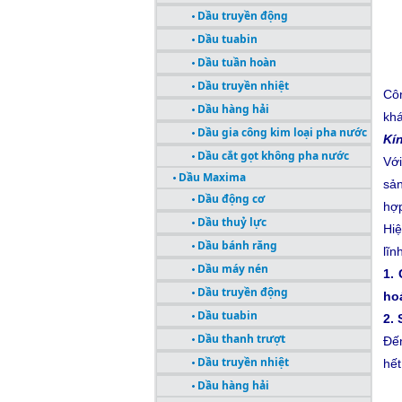
Dầu truyền động
Dầu tuabin
Dầu tuần hoàn
Dầu truyền nhiệt
Côn
Dầu hàng hải
khá
Dầu gia công kim loại pha nước
Kí
Dầu cắt gọt không pha nước
Với
Dầu Maxima
sản
Dầu động cơ
hợp
Dầu thuỷ lực
Hiệ
Dầu bánh răng
lĩn
Dầu máy nén
1.
Dầu truyền động
hoá
Dầu tuabin
2.
Dầu thanh trượt
Đến
Dầu truyền nhiệt
hết
Dầu hàng hải